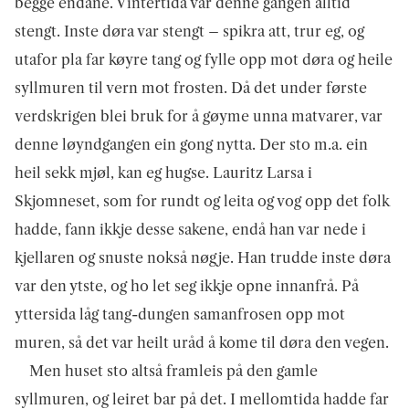
begge endane. Vintertida var denne gangen alltid
stengt. Inste døra var stengt – spikra att, trur eg, og
utafor pla far køyre tang og fylle opp mot døra og heile
syll­muren til vern mot frosten. Då det under første
verdskrigen blei bruk for å gøyme unna matvarer, var
denne løyndgangen ein gong nytta. Der sto m.a. ein
heil sekk mjøl, kan eg hugse. Lauritz Larsa i
Skjomneset, som for rundt og leita og vog opp det folk
hadde, fann ikkje desse sakene, endå han var nede i
kjellaren og snuste nokså nøgje. Han trudde inste døra
var den ytste, og ho let seg ikkje opne innanfrå. På
yttersida låg tang-dungen samanfrosen opp mot
muren, så det var heilt uråd å kome til døra den vegen.
Men huset sto altså framleis på den gamle
syllmuren, og leiret bar på det. I mellomtida hadde far