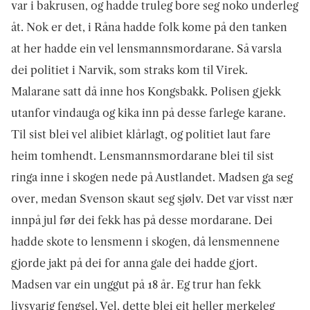
var i bakrusen, og hadde truleg bore seg noko underleg
åt. Nok er det, i Råna hadde folk kome på den tanken
at her hadde ein vel lensmanns­mor­darane. Så varsla
dei politiet i Narvik, som straks kom til Virek.
Malarane satt då inne hos Kongsbakk. Polisen gjekk
utanfor vindauga og kika inn på desse farlege karane.
Til sist blei vel alibiet klårlagt, og politiet laut fare
heim tomhendt. Lens­manns­mordarane blei til sist
ringa inne i skogen nede på Austlandet. Madsen ga seg
over, medan Svenson skaut seg sjølv. Det var visst nær
innpå jul før dei fekk has på desse mordarane. Dei
hadde skote to lensmenn i skogen, då lensmennene
gjorde jakt på dei for anna gale dei hadde gjort.
Madsen var ein unggut på 18 år. Eg trur han fekk
livsvarig fengsel. Vel, dette blei eit heller merkeleg