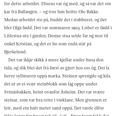
for dette arbeidet. Eliseus var óg med, og så var det ein
kar frå Ballangen, – eg trur han heitte Ole Bakke.
Medan arbeidet sto på, budde dei i stabburet, og der
blei Olga fødd. Det var sommaren 1903. Lisbet er fødd i
Litlestua ute i garden. Denne stua selde far og mor til
onkel Kristian, og det er ho som endå står på
Bjerkelund.
Det var ikkje skikk å mure kjellar under husa den
tida, og slik blei det frå først av gjort hos oss óg. Dei la
berre syllmuren oppå marka. Steinen sprengde og kila
dei ut av ei svær steinblokk som låg oppe under
Svinåsbakken, beint ovanfor Åsheim. Det var svære
steinar, som var bra rette i vinklane. Men grunnen er
leir, med ein halv meter sand oppå. Det varde difor