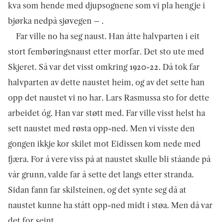
kva som hende med djupsognene som vi pla hengje i
bjørka nedpå sjøvegen – .
Far ville no ha seg naust. Han åtte halvparten i eit
stort fembøringsnaust etter morfar. Det sto ute med
Skjeret. Så var det visst omkring 1920-22. Då tok far
halvparten av dette naustet heim, og av det sette han
opp det naustet vi no har. Lars Ras­mussa sto for dette
arbeidet óg. Han var støtt med. Far ville visst helst ha
sett naustet med røsta opp-ned. Men vi visste den
gongen ikkje kor skilet mot Eidissen kom nede med
fjæra. For å vere viss på at naustet skulle bli ståande på
vår grunn, valde far å sette det langs etter stranda.
Sidan fann far skilsteinen, og det synte seg då at
naustet kunne ha stått opp-ned midt i støa. Men då var
det for seint.