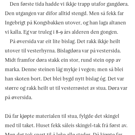
Den første tida hadde vi ikkje trapp utafor gangdøra.
Den utgangen var difor alltid stengd. Men så fekk far
Ingebrigt på Kongsbakken utover, og han laga altanen
vi kalla. Eg var truleg i 8-9 års alderen den gongen.
På øversida var eit lite bislag. Det rakk ikkje heilt
utover til vesterhyrna. Bislagdøra var på vestersida.
Midt framfor døra stakk ein stor, rund stein opp av
marka. Denne steinen låg mykje i vegen; men så blei
han skoten bort. Det blei bygd nytt bislag óg. Det var
større og rakk heilt ut til vesterrøstet av stua. Døra var
på øversida.
Då far kjøpte materialen til stua, fylgde det skingel
med til taket. Huset fekk såleis skingel-tak frå først av.
Men det tok snart til å leke alle stader. Då kjøpte far