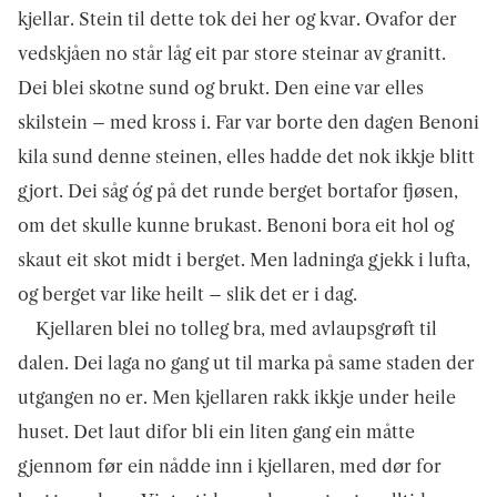
kjellar. Stein til dette tok dei her og kvar. Ovafor der
vedskjåen no står låg eit par store steinar av granitt.
Dei blei skotne sund og brukt. Den eine var elles
skilstein – med kross i. Far var borte den dagen Benoni
kila sund denne steinen, elles hadde det nok ikkje blitt
gjort. Dei såg óg på det runde berget bortafor fjøsen,
om det skulle kunne brukast. Benoni bora eit hol og
skaut eit skot midt i berget. Men ladninga gjekk i lufta,
og berget var like heilt – slik det er i dag.
Kjellaren blei no tolleg bra, med avlaupsgrøft til
dalen. Dei laga no gang ut til marka på same staden der
utgangen no er. Men kjellaren rakk ikkje under heile
huset. Det laut difor bli ein liten gang ein måtte
gjennom før ein nådde inn i kjellaren, med dør for