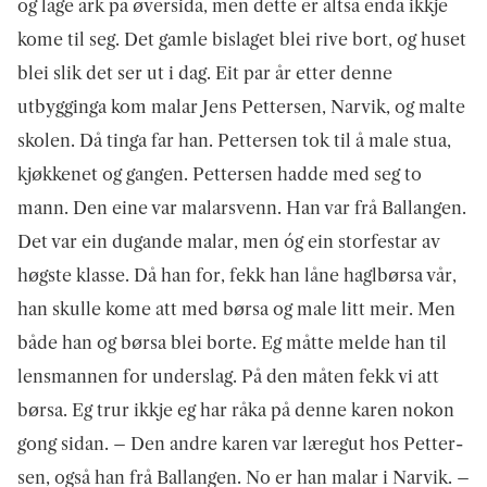
og lage ark på øversida, men dette er altså endå ikkje
kome til seg. Det gamle bislaget blei rive bort, og huset
blei slik det ser ut i dag. Eit par år etter denne
utbygginga kom malar Jens Pettersen, Narvik, og malte
skolen. Då tinga far han. Pettersen tok til å male stua,
kjøkkenet og gangen. Pettersen hadde med seg to
mann. Den eine var malar­svenn. Han var frå Ballangen.
Det var ein dugande malar, men óg ein storfestar av
høgste klasse. Då han for, fekk han låne haglbørsa vår,
han skulle kome att med børsa og male litt meir. Men
både han og børsa blei borte. Eg måtte melde han til
lensmannen for underslag. På den måten fekk vi att
børsa. Eg trur ikkje eg har råka på denne karen nokon
gong sidan. – Den andre karen var læregut hos Petter­
sen, også han frå Ballangen. No er han malar i Narvik. –