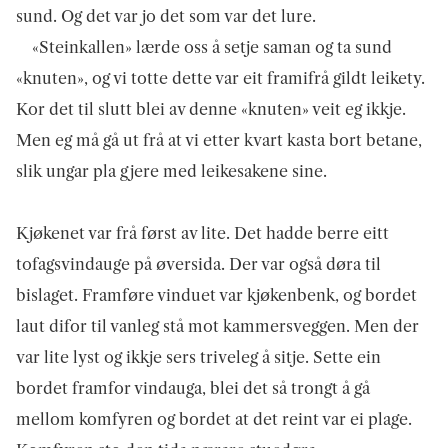
sund. Og det var jo det som var det lure.
«Steinkallen» lærde oss å setje saman og ta sund
«knuten», og vi totte dette var eit framifrå gildt leikety.
Kor det til slutt blei av denne «knuten» veit eg ikkje.
Men eg må gå ut frå at vi etter kvart kasta bort betane,
slik ungar pla gjere med leikesakene sine.
Kjøkenet var frå først av lite. Det hadde berre eitt
tofagsvind­auge på øversida. Der var også døra til
bislaget. Framføre vinduet var kjøkenbenk, og bordet
laut difor til vanleg stå mot kammersveggen. Men der
var lite lyst og ikkje sers triveleg å sitje. Sette ein
bordet framfor vindauga, blei det så trongt å gå
mellom komfyren og bordet at det reint var ei plage.