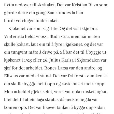
flytta nedover til skråtaket. Det var Kristian Ravn som
gjorde dette ein gong. Samstundes la han
bordkvelvingen under taket.
Kjøkenet var som sagt lite. Og det var ikkje bra.
Vinter­tida heldt vi oss alltid i stua, men når maten
skulle kokast, laut ein til å fyre i kjøkenet, og det var
ein tungvint måte å drive på. Så bar det til å byggje ut
kjøkenet i 1925 eller 26. Julius Karlsa i Skjomdalen var
sjef for det arbeidet. Rones Larsa var den andre, og
Eliseus var med ei stund. Det var frå først av tanken at
ein skulle byggje heilt opp og røste huset meire opp.
Men arbeidet gjekk seint, veret var noko rusket, og så
blei det til at ein laga skråtak då nedste høgda var
komen opp. Det var likevel tanken å bygge opp sidan