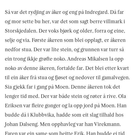
Så var det rydjing av åker og eng på Indregard. Då far
og mor sette bu her, var det som sagt berre villmark i
Storskjedalen. Der voks bjørk og older, forra og eine,
selje og via. Første åkeren som blei opplagt, er åkeren
nedfor stua. Der var lite stein, og grunnen var turr så
ein trong ikkje grøfte noko. Andreas Mikalsen la opp
noko av denne åkeren, fortalde far. Det blei etter kvart
til ein åker frå stua og fjøset og nedover til gamalveg­en.
Sia gjekk far i gang på Moen. Denne åkeren tok det
lenger tid med. Der var både stein og røter å rive. Ola
Eriksen var fleire gonger og la opp jord på Moen. Han
budde då i Klubbvika, hadde som eit slag tilhald hos
Johan Dalseng. Men opphavleg var han Virekmann.
Faren var ein same som heitte Erik. Han budde ei tid