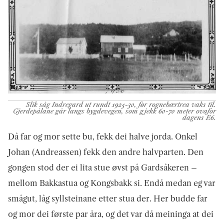
Slik såg Indregard ut rundt 1925-30, før rognebærtrea vaks til.
Gjerdepålane går langs bygdevegen, som gjekk 60-70 meter ovafor
dagens E6.
Då far og mor sette bu, fekk dei halve jorda. Onkel
Johan (Andreassen) fekk den andre halvparten. Den
gongen stod der ei lita stue øvst på Gardsåke­ren –
mellom Bakkastua og Kongsbakk si. Endå medan eg var
smågut, låg syllsteinane etter stua der. Her budde far
og mor dei første par åra, og det var då meininga at dei