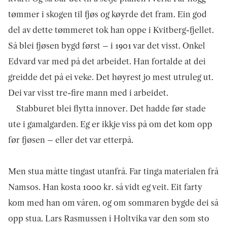
tømmer i skogen til fjøs og køyrde det fram. Ein god
del av dette tømmeret tok han oppe i Kvitberg-fjellet.
Så blei fjøsen bygd først – i 1901 var det visst. Onkel
Edvard var med på det arbeidet. Han fortalde at dei
greidde det på ei veke. Det høyrest jo mest utruleg ut.
Dei var visst tre-fire mann med i arbeidet.
Stabburet blei flytta innover. Det hadde før stade
ute i gamalgard­en. Eg er ikkje viss på om det kom opp
før fjøsen – eller det var etterpå.
Men stua måtte tingast utanfrå. Far tinga materialen frå
Namsos. Han kosta 1000 kr. så vidt eg veit. Eit farty
kom med han om våren, og om sommaren bygde dei så
opp stua. Lars Rasmussen i Holtvika var den som sto