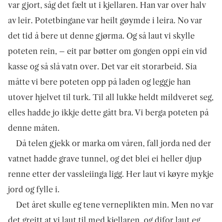
var gjort, såg det fælt ut i kjellaren. Han var over halv
av leir. Potetbingane var heilt gøymde i leira. No var
det tid å bere ut denne gjørma. Og så laut vi skylle
poteten rein, – eit par bøtter om gongen oppi ein vid
kasse og så slå vatn over. Det var eit storarbeid. Sia
måtte vi bere poteten opp på laden og leggje han
utover hjelvet til turk. Til all lukke heldt mildveret seg,
elles hadde jo ikkje dette gått bra. Vi berga poteten på
denne måten.
Då telen gjekk or marka om våren, fall jorda ned der
vatnet hadde grave tunnel, og det blei ei heller djup
renne etter der vasslei­inga ligg. Her laut vi køyre mykje
jord og fylle i.
Det året skulle eg tene verneplikten min. Men no var
det greitt at vi laut til med kjellaren, og difor laut eg