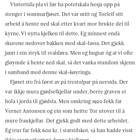
Vintertida pla vi før ha potetskala hesja opp på
stenger i sommarfjøset. Det var mitt og Torleif sitt
arbeid å hente ned skal etter kvart mor brukte dei til
kyrne. Vi nytta kjelken til dette. Eg minnest endå
skurene nedover bakken med skal-lassa. Det gjekk
jamt i ein stryk til svaldøra. Men eg hugsar óg at vi ofte
gløymde å hente ned skal, så det vanka stundom skjenn
i samband med denne skal-køyringa.
Fjøset sto frå først av på trestolpar på nersida. Der
var ikkje mura gjødselkjel­lar under, berre graven ei
hola i jorda til gjødsla. Men omkring 1920 fekk far
Verner Antonsen og ein som heitte Tor utover til å
mure fraukjellar. Det gjekk godt med dette arbeidet.
Eg trur far fekk 600 kr. i statstilskot, så han hadde visst