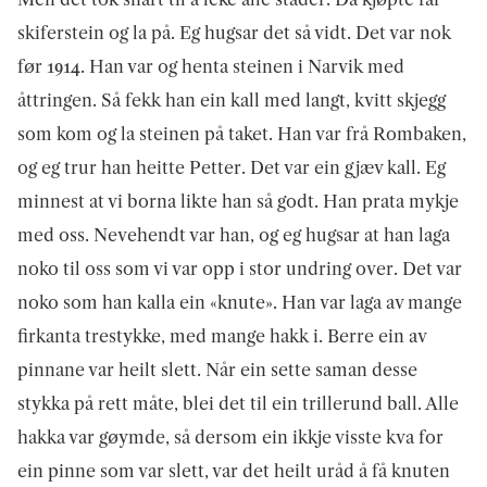
skiferstein og la på. Eg hugsar det så vidt. Det var nok
før 1914. Han var og henta steinen i Narvik med
åttringen. Så fekk han ein kall med langt, kvitt skjegg
som kom og la steinen på taket. Han var frå Rom­baken,
og eg trur han heitte Petter. Det var ein gjæv kall. Eg
minnest at vi borna likte han så godt. Han prata mykje
med oss. Nevehendt var han, og eg hugsar at han laga
noko til oss som vi var opp i stor undring over. Det var
noko som han kalla ein «knute». Han var laga av mange
firkanta trestykke, med mange hakk i. Berre ein av
pinnane var heilt slett. Når ein sette saman desse
stykka på rett måte, blei det til ein trillerund ball. Alle
hakka var gøymde, så dersom ein ikkje visste kva for
ein pinne som var slett, var det heilt uråd å få knuten