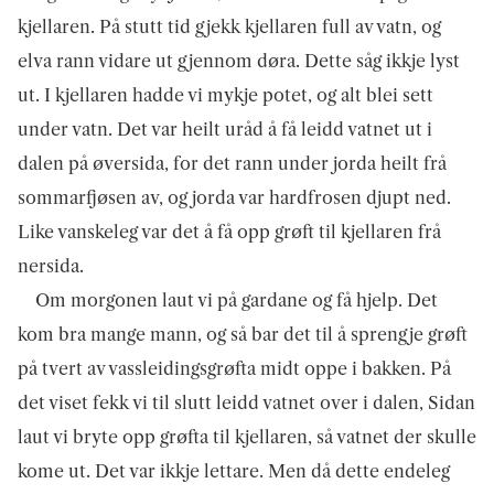
kjellaren. På stutt tid gjekk kjellaren full av vatn, og
elva rann vidare ut gjennom døra. Dette såg ikkje lyst
ut. I kjellaren hadde vi mykje potet, og alt blei sett
under vatn. Det var heilt uråd å få leidd vatnet ut i
dalen på øversida, for det rann under jorda heilt frå
sommarfjøsen av, og jorda var hardfrosen djupt ned.
Like vanskeleg var det å få opp grøft til kjellaren frå
nersida.
Om morgonen laut vi på gardane og få hjelp. Det
kom bra mange mann, og så bar det til å sprengje grøft
på tvert av vass­leidings­grøfta midt oppe i bakken. På
det viset fekk vi til slutt leidd vatnet over i dalen, Sidan
laut vi bryte opp grøfta til kjellaren, så vatnet der skulle
kome ut. Det var ikkje lettare. Men då dette endeleg