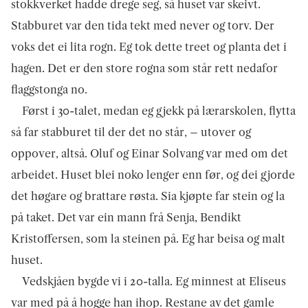
stokkverket hadde drege seg, så huset var skeivt.
Stabburet var den tida tekt med never og torv. Der
voks det ei lita rogn. Eg tok dette treet og planta det i
hagen. Det er den store rogna som står rett nedafor
flaggstonga no.
Først i 30-talet, medan eg gjekk på lærarskolen, flytta
så far stabburet til der det no står, – utover og
oppover, altså. Oluf og Einar Solvang var med om det
arbeidet. Huset blei noko lenger enn før, og dei gjorde
det høgare og brattare røsta. Sia kjøpte far stein og la
på taket. Det var ein mann frå Senja, Bendikt
Kristoffersen, som la steinen på. Eg har beisa og malt
huset.
Vedskjåen bygde vi i 20-talla. Eg minnest at Eliseus
var med på å hogge han ihop. Restane av det gamle