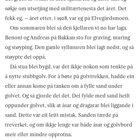
søkje om utsetjing med militærtenesta det året. Det
fekk eg, – året etter, i 1928, var eg på Elvegårdsmoen.
Om sommaren blei så den kjellaren vi no har laga.
Benoni og Andreas på Bakkan sto for graving, muring
og støyping. Den gamle syllmuren blei lagt nedst, og så
støypte dei oppå.
Då stua blei bygd, var det ikkje nokon som tenkte på
å nytte stubbgolv. For å bøte på golvtrekken, hadde ein
eller annan kome på tanken om å fylle sand under
golvet. Og så gjorde dei det. Dei fylde med sand heilt
oppunder golvet, slik at åsar og dragarar blei liggande i
sand. Dette var eit leitt mistak. Sanden tærde på
treverket, og om ikkje lenge var både åsar og golvbord
meir eller mindre opprotna.