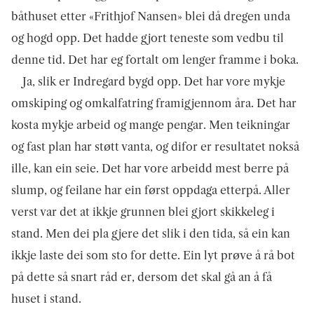
båthuset etter «Frithjof Nansen» blei då dregen unda
og hogd opp. Det hadde gjort teneste som vedbu til
denne tid. Det har eg fortalt om lenger framme i boka.
Ja, slik er Indregard bygd opp. Det har vore mykje
omskiping og omkalfatring framigjennom åra. Det har
kosta mykje arbeid og mange pengar. Men teikningar
og fast plan har støtt vanta, og difor er resultatet nokså
ille, kan ein seie. Det har vore arbeidd mest berre på
slump, og feilane har ein først oppdaga etterpå. Aller
verst var det at ikkje grunnen blei gjort skikkeleg i
stand. Men dei pla gjere det slik i den tida, så ein kan
ikkje laste dei som sto for dette. Ein lyt prøve å rå bot
på dette så snart råd er, dersom det skal gå an å få
huset i stand.