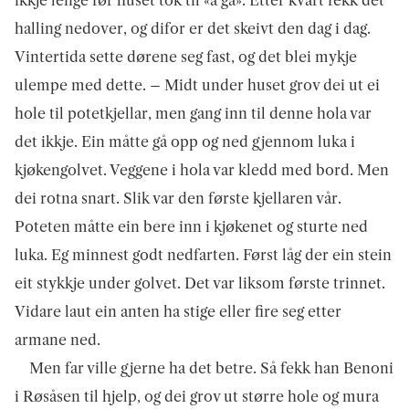
ikkje lenge før huset tok til «å gå». Etter kvart fekk det
halling nedover, og difor er det skeivt den dag i dag.
Vintertida sette dørene seg fast, og det blei mykje
ulempe med dette. – Midt under huset grov dei ut ei
hole til potetkjellar, men gang inn til denne hola var
det ikkje. Ein måtte gå opp og ned gjennom luka i
kjøkengolvet. Veggene i hola var kledd med bord. Men
dei rotna snart. Slik var den første kjellaren vår.
Poteten måtte ein bere inn i kjøkenet og sturte ned
luka. Eg minnest godt nedfar­ten. Først låg der ein stein
eit stykkje under golvet. Det var liksom første trinnet.
Vidare laut ein anten ha stige eller fire seg etter
armane ned.
Men far ville gjerne ha det betre. Så fekk han Benoni
i Røsåsen til hjelp, og dei grov ut større hole og mura