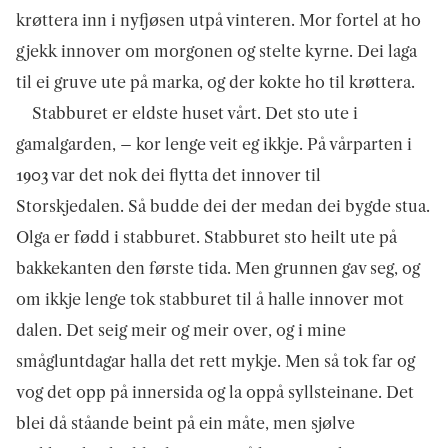
krøttera inn i nyfjøsen utpå vinteren. Mor fortel at ho
gjekk innover om morgonen og stelte kyrne. Dei laga
til ei gruve ute på marka, og der kokte ho til krøttera.
Stabburet er eldste huset vårt. Det sto ute i
gamalgarden, – kor lenge veit eg ikkje. På vårparten i
1903 var det nok dei flytta det innover til
Storskjedalen. Så budde dei der medan dei bygde stua.
Olga er fødd i stabburet. Stabburet sto heilt ute på
bakkekanten den første tida. Men grunnen gav seg, og
om ikkje lenge tok stabburet til å halle innover mot
dalen. Det seig meir og meir over, og i mine
smågluntda­gar halla det rett mykje. Men så tok far og
vog det opp på innersida og la oppå syllsteinane. Det
blei då ståande beint på ein måte, men sjølve