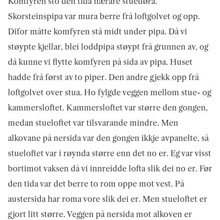
Komfyren sto den tida nærare stuedøra.
Skorsteinspipa var mura berre frå loftgolvet og opp.
Difor måtte komfyren stå midt under pipa. Då vi
støypte kjellar, blei loddpipa støypt frå grunnen av, og
då kunne vi flytte komfyren på sida av pipa. Huset
hadde frå først av to piper. Den andre gjekk opp frå
loftgolvet over stua. Ho fylgde veggen mellom stue- og
kam­mers­loftet. Kam­mersloftet var større den gongen,
medan stueloftet var tilsvarande mindre. Men
alkovane på nersida var den gongen ikkje av­panelte, så
stueloftet var i røynda større enn det no er. Eg var visst
bortimot vaksen då vi innreidde lofta slik dei no er. Før
den tida var det berre to rom oppe mot vest. På
austersida har roma vore slik dei er. Men stueloftet er
gjort litt større. Veggen på nersida mot alkoven er