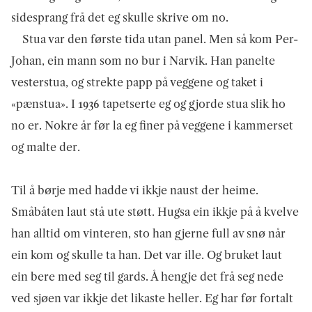
sidesprang frå det eg skulle skrive om no.
Stua var den første tida utan panel. Men så kom Per-
Johan, ein mann som no bur i Narvik. Han panelte
vesterstua, og strekte papp på veggene og taket i
«pænstua». I 1936 tapetserte eg og gjorde stua slik ho
no er. Nokre år før la eg finer på veggene i kammerset
og malte der.
Til å børje med hadde vi ikkje naust der heime.
Småbåten laut stå ute støtt. Hugsa ein ikkje på å kvelve
han alltid om vinteren, sto han gjerne full av snø når
ein kom og skulle ta han. Det var ille. Og bruket laut
ein bere med seg til gards. Å hengje det frå seg nede
ved sjøen var ikkje det likaste heller. Eg har før fortalt