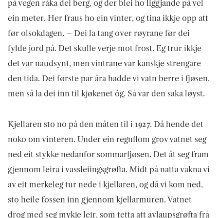
på vegen råka dei berg, og der blei ho liggjande på vel
ein meter. Her fraus ho ein vinter, og tina ikkje opp att
før olsokdagen. – Dei la tang over røyrane før dei
fylde jord på. Det skulle verje mot frost. Eg trur ikkje
det var naudsynt, men vintrane var kanskje strengare
den tida. Dei første par åra hadde vi vatn berre i fjøsen,
men så la dei inn til kjøkenet óg. Så var den saka løyst.
Kjellaren sto no på den måten til i 1927. Då hende det
noko om vinteren. Under ein regnflom grov vatnet seg
ned eit stykke nedanfor sommarfjøsen. Det åt seg fram
gjennom leira i vassleiings­grøfta. Midt på natta vakna vi
av eit merkeleg tur nede i kjellaren, og då vi kom ned,
sto heile fossen inn gjennom kjellarmuren. Vatnet
drog med seg mykje leir, som tetta att avlaupsgrøfta frå