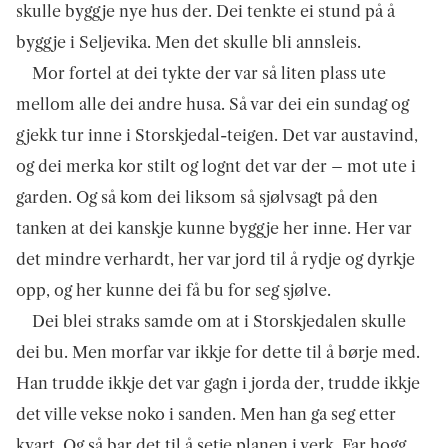
skulle byggje nye hus der. Dei tenkte ei stund på å
byggje i Seljevika. Men det skulle bli annsleis.
Mor fortel at dei tykte der var så liten plass ute
mellom alle dei andre husa. Så var dei ein sundag og
gjekk tur inne i Storskjedal-teig­en. Det var austavind,
og dei merka kor stilt og lognt det var der – mot ute i
garden. Og så kom dei liksom så sjølvsagt på den
tanken at dei kanskje kunne byggje her inne. Her var
det mindre verhardt, her var jord til å rydje og dyrkje
opp, og her kunne dei få bu for seg sjølve.
Dei blei straks samde om at i Storskjedalen skulle
dei bu. Men morfar var ikkje for dette til å børje med.
Han trudde ikkje det var gagn i jorda der, trudde ikkje
det ville vekse noko i sanden. Men han ga seg etter
kvart. Og så bar det til å setje planen i verk. Far hogg