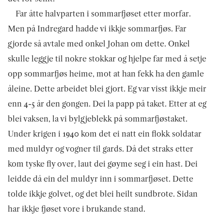
Far åtte halvparten i sommarfjøset etter morfar.
Men på Indregard hadde vi ikkje sommarfjøs. Far
gjorde så avtale med onkel Johan om dette. Onkel
skulle leggje til nokre stokkar og hjelpe far med å setje
opp sommarfjøs heime, mot at han fekk ha den gamle
åleine. Dette arbeidet blei gjort. Eg var visst ikkje meir
enn 4-5 år den gongen. Dei la papp på taket. Etter at eg
blei vaksen, la vi bylgjeblekk på sommarfjøstaket.
Under krigen i 1940 kom det ei natt ein flokk soldatar
med muldyr og vogner til gards. Då det straks etter
kom tyske fly over, laut dei gøyme seg i ein hast. Dei
leidde då ein del muldyr inn i sommarfjøset. Dette
tolde ikkje golvet, og det blei heilt sundbro­te. Sidan
har ikkje fjøset vore i brukande stand.