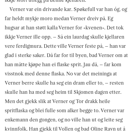
ikkje stort utlegg på denne kjellaren.
Verner var ein drivande kar. Spøkefull var han óg, og
far heldt mykje moro medan Verner dreiv på. Eg
hugsar at han støtt kalla Verner for «kvenen». Det tok
ikkje Verner ille opp. – Så ein laurdag skulle kjellaren
vere ferdigmura. Dette ville Verner feste på, – han var
glad i sterke saker. Då far for til byen, bad Verner om at
han måtte kjøpe han ei flaske sprit. Jau då, – far kom
visstnok med denne flaska. No var det meininga at
Verner berre skulle ha seg ein dram eller to, – resten
skulle han ha med seg heim til Skjomen dagen etter.
Men det gjekk slik at Verner og Tor drakk heile
spritflaska og blei fulle som alker begge to. Verner var
enkemann den gongen, og no ville han ut og leite seg
kvinnfolk. Han gjekk til Vollen og bad Oline Ravn ut å