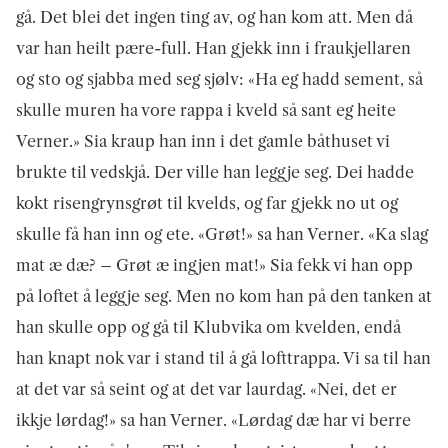
gå. Det blei det ingen ting av, og han kom att. Men då
var han heilt pære-full. Han gjekk inn i fraukjellaren
og sto og sjabba med seg sjølv: «Ha eg hadd sement, så
skulle muren ha vore rappa i kveld så sant eg heite
Verner.» Sia kraup han inn i det gamle båthuset vi
brukte til vedskjå. Der ville han leggje seg. Dei hadde
kokt risengrynsgrøt til kvelds, og far gjekk no ut og
skulle få han inn og ete. «Grøt
!
» sa han Verner. «Ka slag
mat æ dæ? – Grøt æ ingjen mat
!
» Sia fekk vi han opp
på loftet å leggje seg. Men no kom han på den tanken at
han skulle opp og gå til Klubvika om kvelden, endå
han knapt nok var i stand til å gå lofttrappa. Vi sa til han
at det var så seint og at det var laurdag. «Nei, det er
ikkje lørdag
!
» sa han Verner. «Lørdag dæ har vi berre