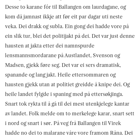
Desse to karane fór til Ballangen om laurdagane, og
kom då jamnast ikkje att før eit par dagar uti neste
veka. Dei drakk og subla. Ein gong dei hadde vore på
ein slik tur, blei det politijakt på dei. Det var just denne
hausten at jakta etter dei namnspurde
lensmannsmordarane på Austlandet, Svenson og
Madsen, gjekk føre seg. Det var ei sers dramatisk,
spanande og lang jakt. Heile ettersommaren og
hausten gjekk utan at politiet greidde å knipe dei. Og
heile landet fylgde i spaning med på etter­søkjinga.
Snart tok rykta til å gå til dei mest utenkjelege kantar
av landet. Folk melde om to merkelege karar, snart sett
i nord og snart i sør. På veg frå Ballangen til Virek
hadde no dei to malarane våre vore framom Råna. Dei