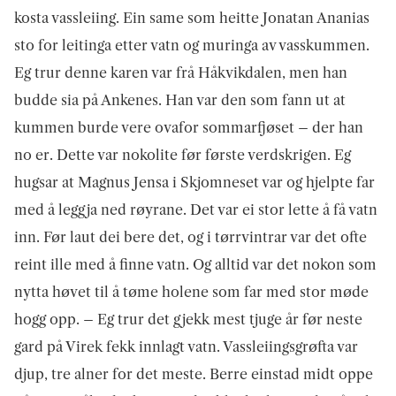
kosta vassleiing. Ein same som heitte Jonatan Ananias
sto for leitinga etter vatn og muringa av vasskummen.
Eg trur denne karen var frå Håkvikdal­en, men han
budde sia på Ankenes. Han var den som fann ut at
kummen burde vere ovafor sommarfjøset – der han
no er. Dette var nokolite før første verdskrigen. Eg
hugsar at Magnus Jensa i Skjomneset var og hjelpte far
med å leggja ned røyrane. Det var ei stor lette å få vatn
inn. Før laut dei bere det, og i tørrvintrar var det ofte
reint ille med å finne vatn. Og alltid var det nokon som
nytta høvet til å tøme holene som far med stor møde
hogg opp. – Eg trur det gjekk mest tjuge år før neste
gard på Virek fekk innlagt vatn. Vassleiings­grøfta var
djup, tre alner for det meste. Berre einstad midt oppe