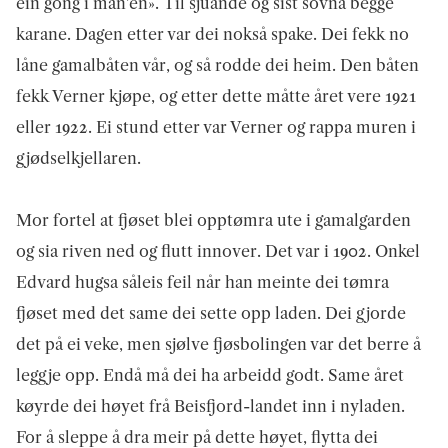
ein gong i mån'en». Til sjuande og sist sovna begge
karane. Dagen etter var dei nokså spake. Dei fekk no
låne gamalbåten vår, og så rodde dei heim. Den båten
fekk Verner kjøpe, og etter dette måtte året vere 1921
eller 1922. Ei stund etter var Verner og rappa muren i
gjødselkjellaren.
Mor fortel at fjøset blei opptømra ute i gamalgarden
og sia riven ned og flutt innover. Det var i 1902. Onkel
Edvard hugsa såleis feil når han meinte dei tømra
fjøset med det same dei sette opp laden. Dei gjorde
det på ei veke, men sjølve fjøsbolingen var det berre å
leggje opp. Endå må dei ha arbeidd godt. Same året
køyrde dei høyet frå Beisfjord-landet inn i nyladen.
For å sleppe å dra meir på dette høyet, flytta dei