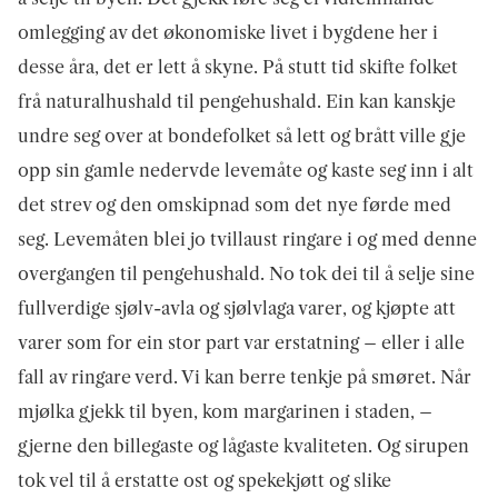
omlegging av det økonomiske livet i bygdene her i
desse åra, det er lett å skyne. På stutt tid skifte folket
frå naturalhushald til pengehushald. Ein kan kanskje
undre seg over at bondefolket så lett og brått ville gje
opp sin gamle nedervde levemåte og kaste seg inn i alt
det strev og den omskipnad som det nye førde med
seg. Levemåten blei jo tvillaust ringare i og med denne
overgangen til pengehushald. No tok dei til å selje sine
fullverdige sjølv-avla og sjølvlaga varer, og kjøpte att
varer som for ein stor part var erstatning – eller i alle
fall av ringare verd. Vi kan berre tenkje på smøret. Når
mjølka gjekk til byen, kom margarinen i staden, –
gjerne den billegaste og lågaste kvaliteten. Og sirupen
tok vel til å erstatte ost og spekekjøtt og slike