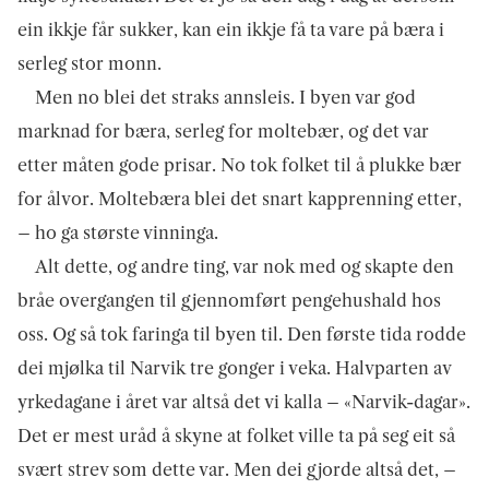
ein ikkje får sukker, kan ein ikkje få ta vare på bæra i
serleg stor monn.
Men no blei det straks annsleis. I byen var god
marknad for bæra, serleg for moltebær, og det var
etter måten gode prisar. No tok folket til å plukke bær
for ålvor. Moltebæra blei det snart kapprenning etter,
– ho ga største vinninga.
Alt dette, og andre ting, var nok med og skapte den
bråe overgangen til gjennomført pengehushald hos
oss. Og så tok faringa til byen til. Den første tida rodde
dei mjølka til Narvik tre gonger i veka. Halvparten av
yrkedagane i året var altså det vi kalla – «Narvik-dagar».
Det er mest uråd å skyne at folket ville ta på seg eit så
svært strev som dette var. Men dei gjorde altså det, –