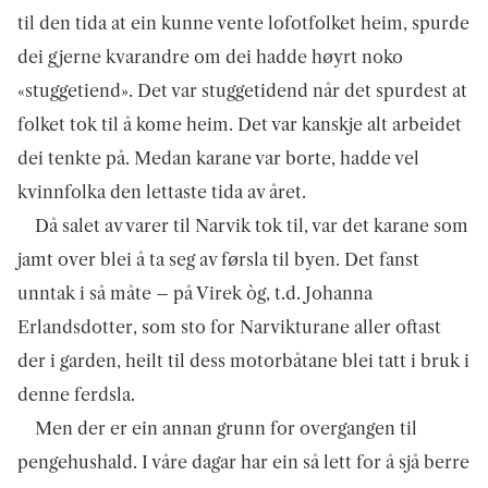
til den tida at ein kunne vente lofotfolket heim, spurde
dei gjerne kvarandre om dei hadde høyrt noko
«stuggetiend». Det var stuggetidend når det spurdest at
folket tok til å kome heim. Det var kanskje alt arbeidet
dei tenkte på. Medan karane var borte, hadde vel
kvinnfolka den lettaste tida av året.
Då salet av varer til Narvik tok til, var det karane som
jamt over blei å ta seg av førsla til byen. Det fanst
unntak i så måte – på Virek òg, t.d. Johanna
Erlandsdotter, som sto for Narvikturane aller oftast
der i garden, heilt til dess motorbåtane blei tatt i bruk i
denne ferdsla.
Men der er ein annan grunn for overgangen til
pengehushald. I våre dagar har ein så lett for å sjå berre