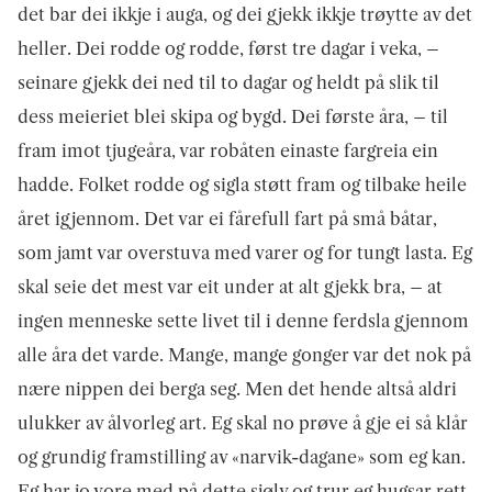
det bar dei ikkje i auga, og dei gjekk ikkje trøytte av det
heller. Dei rodde og rodde, først tre dagar i veka, –
seinare gjekk dei ned til to dagar og heldt på slik til
dess meieriet blei skipa og bygd. Dei første åra, – til
fram imot tjugeåra, var robåten einaste fargreia ein
hadde. Folket rodde og sigla støtt fram og tilbake heile
året igjennom. Det var ei fårefull fart på små båtar,
som jamt var overstuva med varer og for tungt lasta. Eg
skal seie det mest var eit under at alt gjekk bra, – at
ingen menneske sette livet til i denne ferdsla gjennom
alle åra det varde. Mange, mange gonger var det nok på
nære nippen dei berga seg. Men det hende altså aldri
ulukker av ålvorleg art. Eg skal no prøve å gje ei så klår
og grundig framstilling av «narvik-dagane» som eg kan.
Eg har jo vore med på dette sjølv og trur eg hugsar rett