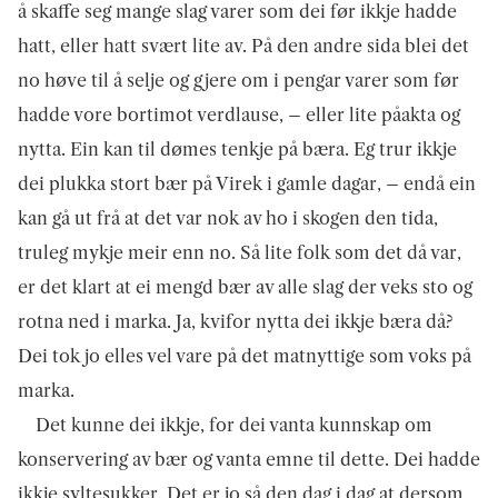
å skaffe seg mange slag varer som dei før ikkje hadde
hatt, eller hatt svært lite av. På den andre sida blei det
no høve til å selje og gjere om i pengar varer som før
hadde vore bortimot verdlause, – eller lite påakta og
nytta. Ein kan til dømes tenkje på bæra. Eg trur ikkje
dei plukka stort bær på Virek i gamle dagar, – endå ein
kan gå ut frå at det var nok av ho i skogen den tida,
truleg mykje meir enn no. Så lite folk som det då var,
er det klart at ei mengd bær av alle slag der veks sto og
rotna ned i marka. Ja, kvifor nytta dei ikkje bæra då?
Dei tok jo elles vel vare på det matnyttige som voks på
marka.
Det kunne dei ikkje, for dei vanta kunnskap om
konservering av bær og vanta emne til dette. Dei hadde
ikkje syltesukker. Det er jo så den dag i dag at dersom