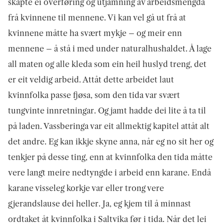
skapte ei overføring og utjamning av arbeidsmengda
frå kvinnene til mennene. Vi kan vel gå ut frå at
kvinnene måtte ha svært mykje – og meir enn
mennene – å stå i med under naturalhushaldet. Å lage
all maten og alle kleda som ein heil huslyd treng, det
er eit veldig arbeid. Attåt dette arbeidet laut
kvinnfolka passe fjøsa, som den tida var svært
tungvinte innretningar. Og jamt hadde dei lite å ta til
på laden. Vassberinga var eit allmektig kapitel attåt alt
det andre. Eg kan ikkje skyne anna, når eg no sit her og
tenkjer på desse ting, enn at kvinnfolka den tida måtte
vere langt meire nedtyngde i arbeid enn karane. Endå
karane visseleg korkje var eller trong vere
gjerandslause dei heller. Ja, eg kjem til å minnast
ordtaket åt kvinnfolka i Saltvika før i tida. Når det lei