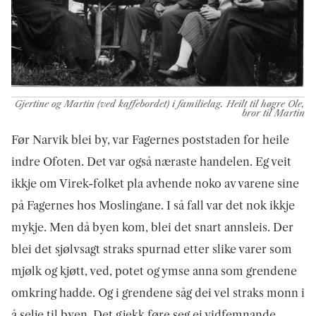
Gjertine og Martin (ved kaffebordet) i familielag. Heilt til høgre Ole,
bror til Martin
Før Narvik blei by, var Fagernes poststaden for heile
indre Ofoten. Det var også næraste handelen. Eg veit
ikkje om Virek-folket pla avhende noko av varene sine
på Fagernes hos Moslingane. I så fall var det nok ikkje
mykje. Men då byen kom, blei det snart annsleis. Der
blei det sjølvsagt straks spurnad etter slike varer som
mjølk og kjøtt, ved, potet og ymse anna som grendene
omkring hadde. Og i grendene såg dei vel straks monn i
å selje til byen. Det gjekk føre seg ei vidfemnande