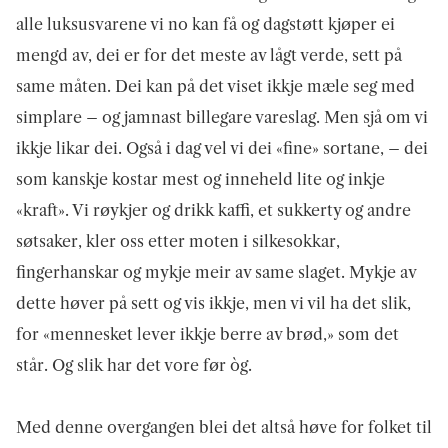
alle luksusvarene vi no kan få og dagstøtt kjøper ei
mengd av, dei er for det meste av lågt verde, sett på
same måten. Dei kan på det viset ikkje mæle seg med
simplare – og jamnast billegare vareslag. Men sjå om vi
ikkje likar dei. Også i dag vel vi dei «fine» sortane, – dei
som kanskje kostar mest og inneheld lite og inkje
«kraft». Vi røykjer og drikk kaffi, et sukkerty og andre
søtsaker, kler oss etter moten i silkesokkar,
fingerhanskar og mykje meir av same slaget. Mykje av
dette høver på sett og vis ikkje, men vi vil ha det slik,
for «mennesket lever ikkje berre av brød,» som det
står. Og slik har det vore før òg.
Med denne overgangen blei det altså høve for folket til