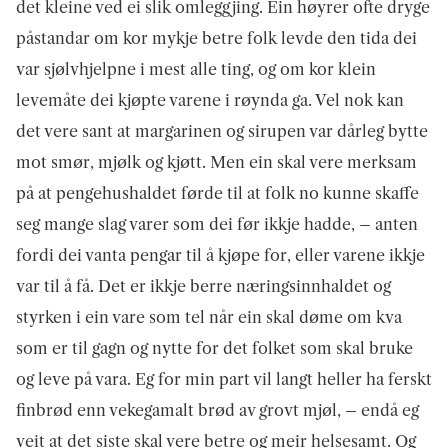
det kleine ved ei slik omleggjing. Ein høyrer ofte dryge
påstandar om kor mykje betre folk levde den tida dei
var sjølvhjelpne i mest alle ting, og om kor klein
levemåte dei kjøpte varene i røynda ga. Vel nok kan
det vere sant at margarinen og sirupen var dårleg bytte
mot smør, mjølk og kjøtt. Men ein skal vere merksam
på at pengehushaldet førde til at folk no kunne skaffe
seg mange slag varer som dei før ikkje hadde, – anten
fordi dei vanta pengar til å kjøpe for, eller varene ikkje
var til å få. Det er ikkje berre næringsinnhaldet og
styrken i ein vare som tel når ein skal døme om kva
som er til gagn og nytte for det folket som skal bruke
og leve på vara. Eg for min part vil langt heller ha ferskt
finbrød enn vekegamalt brød av grovt mjøl, – endå eg
veit at det siste skal vere betre og meir helsesamt. Og