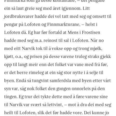
Finnmarka som ga desse kontantane, – dei pengane
ein så laut greie seg med året igjennom. Litt
jordbruksvarer hadde dei vel tatt med seg og omsett til
pengar på Lofoten og Finnmarkturane, – helst i
Lofoten då. Eg har før fortald at Mens i Frostisen
hadde med seg m.a. reinost til sal i Lofoten. Når no
med eitt Narvik tok til å vokse opp og trong mjølk,
kjøtt, o.a., og prisen på desse varene truleg straks gjekk
opp til langt meir enn det folket var vane med frå før,
er det berre rimeleg at ein såg stor nytte i å selje til
byen. Endå så tungvint samferdsla med byen etter vårt
syn var, såg nok folket den gongen onnorleis på den
tingen. Eg trur dei tykte dette med å føre varene sine
til Narvik var svært så lettvint, – mot å dra dei med seg
heilt til Lofoten, slik det før hadde vore. Dei kunne jo