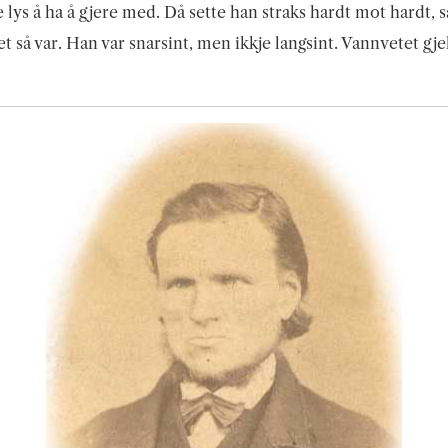
e lys å ha å gjere med. Då sette han straks hardt mot hardt, 
et så var. Han var snarsint, men ikkje langsint. Vannvetet gje