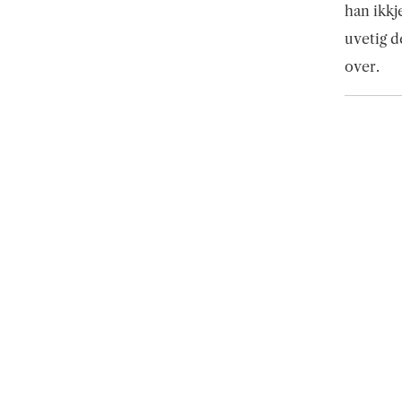
han ikkj
uvetig d
over.