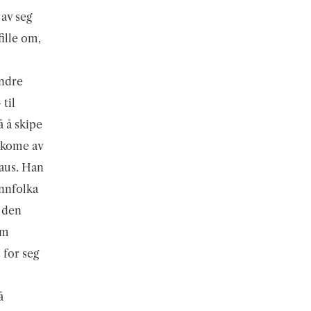
 av seg
fille om,
andre
til
å å skipe
å kome av
laus. Han
innfolka
, den
om
 for seg
å