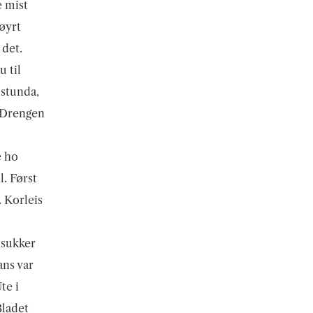
e mist
øyrt
 det.
u til
g stunda,
. Drengen
e ho
l. Først
 Korleis
nsukker
ans var
te i
Bladet