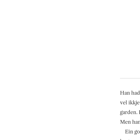
Han had
vel ikkj
garden. 
Men han
Ein go