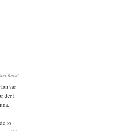
ans Ravn"
Han var
r der i
anna.
dde to