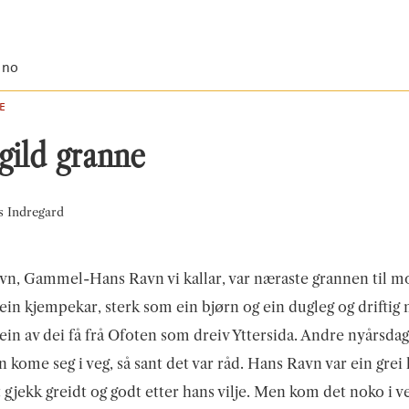
.no
E
gild granne
s Indregard
n, Gammel-Hans Ravn vi kallar, var næraste grannen til mo
ein kjempekar, sterk som ein bjørn og ein dugleg og driftig
ein av dei få frå Ofoten som dreiv Yttersida. Andre nyårsda
n kome seg i veg, så sant det var råd. Hans Ravn var ein grei 
t gjekk greidt og godt etter hans vilje. Men kom det noko i v