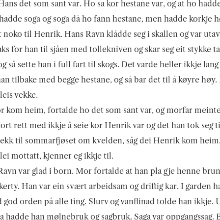
 Hans det som sant var. Ho sa kor hestane var, og at ho hadd
hadde soga og soga då ho fann hestane, men hadde korkje h
tt noko til Henrik. Hans Ravn klådde seg i skallen og var utav
ks for han til sjåen med tollekniven og skar seg eit stykke ta
g så sette han i full fart til skogs. Det varde heller ikkje lan
an tilbake med begge hestane, og så bar det til å køyre høy
leis vekke.
 kom heim, fortalde ho det som sant var, og morfar meint
ort rett med ikkje å seie kor Henrik var og det han tok seg ti
jekk til sommarfjøset om kvelden, såg dei Henrik kom heim.
ei mottatt, kjenner eg ikkje til.
avn var glad i born. Mor fortalde at han pla gje henne bru
erty. Han var ein svært arbeidsam og driftig kar. I garden h
d god orden på alle ting. Slurv og vanflinad tolde han ikkje. U
a hadde han mølnebruk og sagbruk. Saga var oppgangssag. 