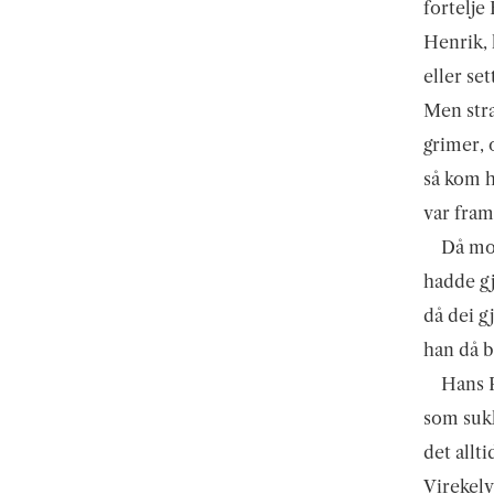
fortelje
Henrik, 
eller se
Men stra
grimer, o
så kom h
var fram
Då mor
hadde gj
då dei g
han då bl
Hans R
som sukk
det allti
Virekelv