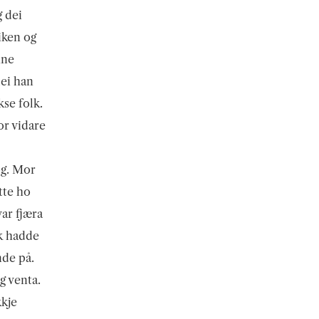
 dei
eiken og
nne
lei han
kse folk.
or vidare
òg. Mor
tte ho
var fjæra
ik hadde
nde på.
g venta.
kkje