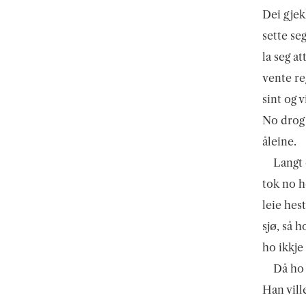
Dei gjek
sette se
la seg a
vente re
sint og 
No drog 
åleine.
Langt 
tok no h
leie hes
sjø, så 
ho ikkje
Då ho
Han vill