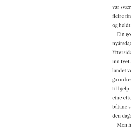
var svær
fleire f
og heldt
Ein go
nyårsdag
Yttersid
inn tyet
landet v
ga ordre
til hjel
eine ett
båtane s
den dag
Men ha