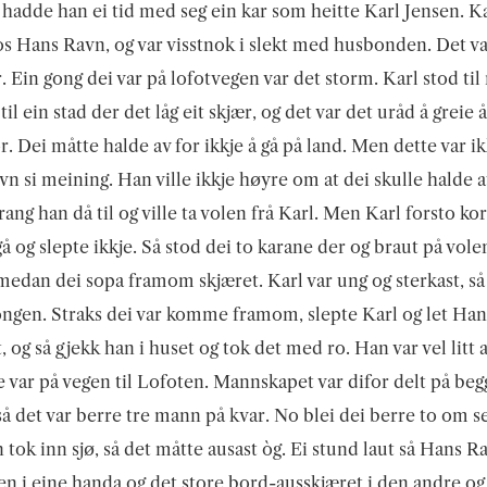
hadde han ei tid med seg ein kar som heitte Karl Jensen. Ka
s Hans Ravn, og var visstnok i slekt med husbonden. Det va
r. Ein gong dei var på lofotvegen var det storm. Karl stod til 
il ein stad der det låg eit skjær, og det var det uråd å greie å 
or. Dei måtte halde av for ikkje å gå på land. Men dette var ik
n si meining. Han ville ikkje høyre om at dei skulle halde av
rang han då til og ville ta volen frå Karl. Men Karl forsto kor
 gå og slepte ikkje. Så stod dei to karane der og braut på vol
 medan dei sopa framom skjæret. Karl var ung og sterkast, så
ngen. Straks dei var komme framom, slepte Karl og let Ha
t, og så gjekk han i huset og tok det med ro. Han var vel litt 
e var på vegen til Lofoten. Mannskapet var difor delt på beg
så det var berre tre mann på kvar. No blei dei berre to om se
 tok inn sjø, så det måtte ausast òg. Ei stund laut så Hans R
n i eine handa og det store bord-ausskjæret i den andre og