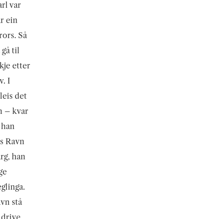
rl var
r ein
rors. Så
gå til
kje etter
. I
leis det
en – kvar
 han
ns Ravn
arg, han
ge
glinga.
avn stå
 drive