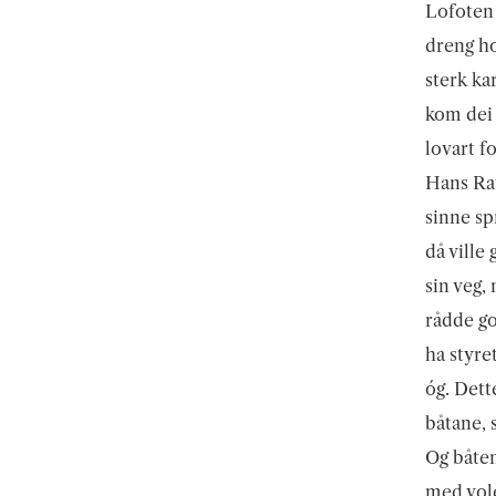
Lofoten 
dreng ho
sterk ka
kom dei t
lovart f
Hans Rav
sinne sp
då ville
sin veg,
rådde go
ha styre
óg. Dett
båtane, 
Og båten
med vole