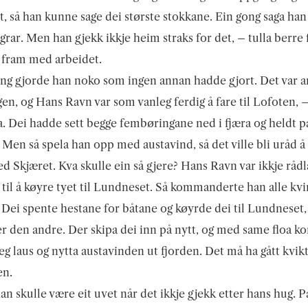
t, så han kunne sage dei største stokkane. Ein gong saga han
ingrar. Men han gjekk ikkje heim straks for det, – tulla berre 
 fram med arbeidet.
ng gjorde han noko som ingen annan hadde gjort. Det var 
en, og Hans Ravn var som vanleg ferdig å fare til Lofoten, – 
a. Dei hadde sett begge fembøringane ned i fjæra og heldt p
. Men så spela han opp med austavind, så det ville bli uråd 
ed Skjæret. Kva skulle ein så gjere? Hans Ravn var ikkje råd
 til å køyre tyet til Lundneset. Så kommanderte han alle kv
p. Dei spente hestane for båtane og køyrde dei til Lundneset
er den andre. Der skipa dei inn på nytt, og med same floa k
eg laus og nytta austavinden ut fjorden. Det må ha gått kvikt
en.
n skulle være eit uvet når det ikkje gjekk etter hans hug. P