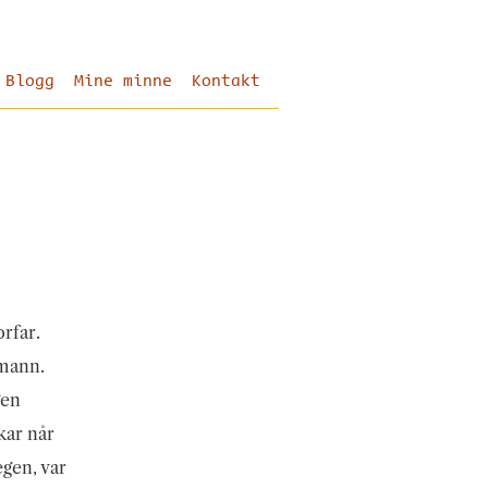
Blogg
Mine minne
Kontakt
rfar.
 mann.
gen
kar når
egen, var