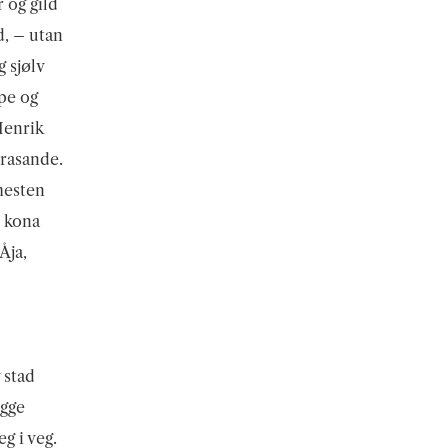
 og gild
d, – utan
 sjølv
ipe og
Henrik
rasande.
 hesten
– kona
Åja,
 stad
egge
g i veg.