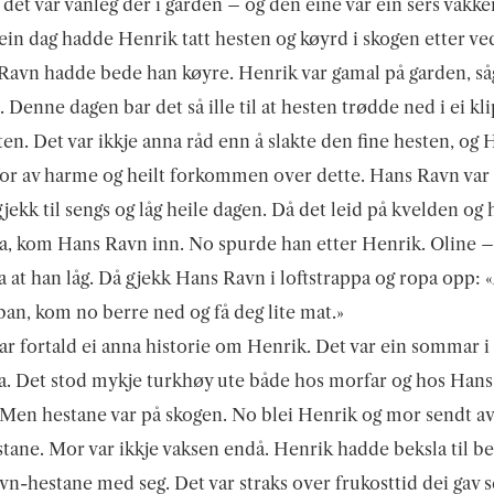
 det var vanleg der i garden – og den eine var ein sers vakker
 ein dag hadde Henrik tatt hesten og køyrd i skogen etter ve
Ravn hadde bede han køyre. Henrik var gamal på garden, såg
. Denne dagen bar det så ille til at hesten trødde ned i ei kl
ten. Det var ikkje anna råd enn å slakte den fine hesten, og 
or av harme og heilt forkommen over dette. Hans Ravn var 
jekk til sengs og låg heile dagen. Då det leid på kvelden og
ta, kom Hans Ravn inn. No spurde han etter Henrik. Oline 
a at han låg. Då gjekk Hans Ravn i loftstrappa og ropa opp: «
an, kom no berre ned og få deg lite mat.»
r fortald ei anna historie om Henrik. Det var ein sommar i
a. Det stod mykje turkhøy ute både hos morfar og hos Hans
Men hestane var på skogen. No blei Henrik og mor sendt av
stane. Mor var ikkje vaksen endå. Henrik hadde beksla til b
n-hestane med seg. Det var straks over frukosttid dei gav se