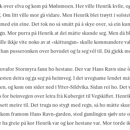
k over elva og kom på Mølnmoen. Her ville Henrik kvile, og
g. Om litt ville mor gå vidare. Men Henrik blei trøytt i solst
ttmed ein eine. Det tok no så smått på å skye over, så ein ku
gn. Mor purra på Henrik at dei måtte skunde seg. Men då b
ville ikkje vite noko av at «skittungan» skulle kommandere va
han pusseronken over hovudet og la seg vél til. Då gjekk m
ovafor Stormyra fann ho hestane. Der var Hans Ravn sine 
esten deira og ga seg på heimveg. I det uvegsame lendet må
ten, og kom om sider ned i Ytter-Sildvika. Sidan rei ho. Det 
ho for beinvegen over leira frå Kuberget til Vegskiftet. Henr
 sett meire til. Det truga no stygt med regn, så ho måtte sku
 kom framom Hans Ravn-garden, stod gamlingen sjølv ute o
e ha greie på kor Henrik var og kor hestane var. Mor torde i