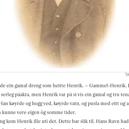
"H
de ein gamal dreng som heitte Henrik. – Gammel-Henrik. 
e serleg påakta, men Henrik var på si vis ein gamal og tru tena
Han køyrde og hogg ved, køyrde vatn, og pusla med eitt og 
 kunne vere eigen òg somme tider.
ng kom Henrik ille uti det. Dette bar slik til. Hans Ravn ha