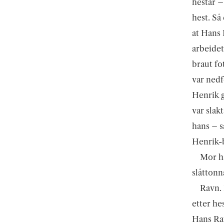
hestar –
hest. Så
at Hans 
arbeidet
braut fo
var nedf
Henrik g
var slak
hans – s
Henrik-b
Mor ha
slåttonn
Ravn. 
etter he
Hans Rav