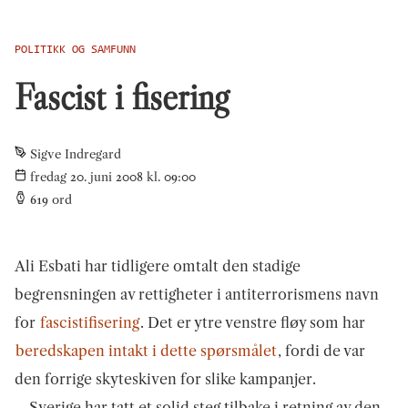
POLITIKK OG SAMFUNN
Fascist i fisering
Sigve Indregard
fredag 20. juni 2008 kl. 09:00
619
ord
Ali Esbati har tidligere omtalt den stadige
begrensningen av rettigheter i antiterrorismens navn
for
fascistifisering
. Det er ytre venstre fløy som har
beredskapen intakt i dette spørsmålet
, fordi de var
den forrige skyteskiven for slike kampanjer.
Sverige har tatt et solid steg tilbake i retning av den