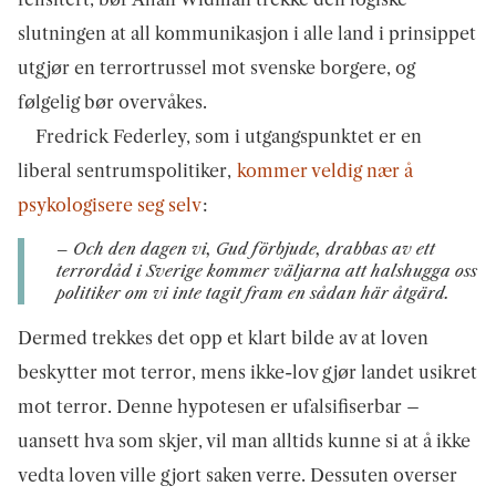
slutningen at all kommunikasjon i alle land i prinsippet
utgjør en terrortrussel mot svenske borgere, og
følgelig bør overvåkes.
Fredrick Federley, som i utgangspunktet er en
liberal sentrumspolitiker,
kommer veldig nær å
psykologisere seg selv
:
– Och den dagen vi, Gud förbjude, drabbas av ett
terrordåd i Sverige kommer väljarna att halshugga oss
politiker om vi inte tagit fram en sådan här åtgärd.
Dermed trekkes det opp et klart bilde av at loven
beskytter mot terror, mens ikke-lov gjør landet usikret
mot terror. Denne hypotesen er ufalsifiserbar –
uansett hva som skjer, vil man alltids kunne si at å ikke
vedta loven ville gjort saken verre. Dessuten overser