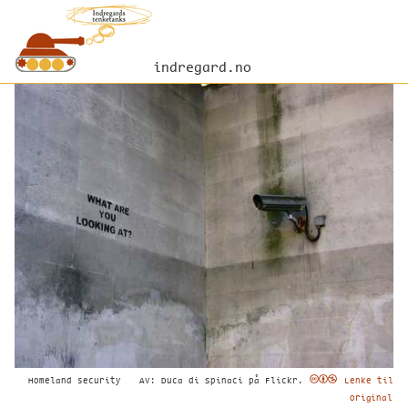
indregard.no
Homeland security
Av: Duca di Spinaci på Flickr.
Lenke til
original