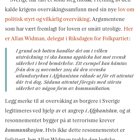
kalde krigens overvåkingssamfunn med sin nye
lov om
politisk styrt og vilkårlig overvåking
. Argumentene
som har vært fremlagt for loven er smått utrolige.
Her
er Allan Widman, delegat i Riksdagen for Folkpartiet
:
I grund och botten handlar det om i vilken
utsträckning vi ska kunna upptäcka hot mot svensk
säkerhet i bred bemärkelse. Ett exempel kan hämtas
från den 25 november 2005 då den svenska
utlandsstyrkan i Afghanistan råkade ut för ett attentat
där två dog. Sådana attentat föregås med största
säkerhet av någon form av kommunikation.
Legg merke til at overvåking av borgere i Sverige
legitimeres ved hjelp av et angrep
i Afghanistan
, og at
resonnementet bygger på at terrorisme krever
kommunikasjon
. Hvis ikke dette resonnementet er
feilsitert, bør Allan Widman trekke den logiske