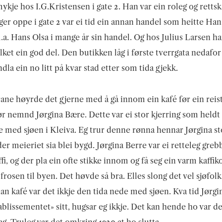
ykje hos I.G.Kristensen i gate 2. Han var ein roleg og rettsk
ger oppe i gate 2 var ei tid ein annan handel som heitte Han
a. Hans Olsa i mange år sin handel. Og hos Julius Larsen h
lket ein god del. Den butikken låg i første tverrgata nedafor
ndla ein no litt på kvar stad etter som tida gjekk.
ane høyrde det gjerne med å gå innom ein kafé før ein reis
ør nemnd Jørgina Bære. Dette var ei stor kjerring som heldt t
e med sjøen i Kleiva. Eg trur denne rønna hennar Jørgina s
er meieriet sia blei bygd. Jørgina Berre var ei retteleg greb
ffi, og der pla ein ofte stikke innom og få seg ein varm kaffi
frosen til byen. Det høvde så bra. Elles slong det vel sjøfo
an kafé var det ikkje den tida nede med sjøen. Kva tid Jørgin
blissementet» sitt, hugsar eg ikkje. Det kan hende ho var der
g. Truleg var det omkring 1920 at ho slutta.