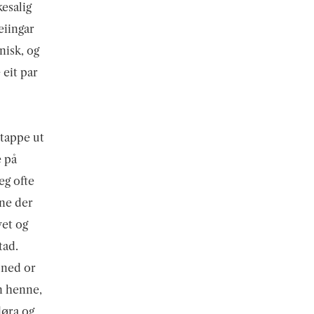
kesalig
eiingar
nisk, og
 eit par
 tappe ut
e på
eg ofte
ene der
vet og
tad.
 ned or
en henne,
døra og