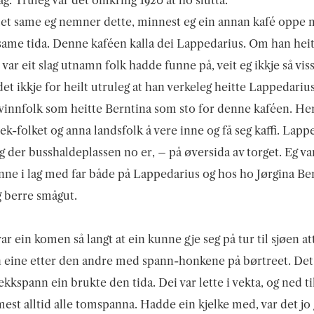
et same eg nemner dette, minnest eg ein annan kafé oppe
 same tida. Denne kaféen kalla dei Lappedarius. Om han heit
t var eit slag utnamn folk hadde funne på, veit eg ikkje så vis
det ikkje for heilt utruleg at han verkeleg heitte Lappedariu
kvinnfolk som heitte Berntina som sto for denne kaféen. He
ek-folket og anna landsfolk å vere inne og få seg kaffi. Lapp
g der busshaldeplassen no er, – på øversida av torget. Eg var
nne i lag med far både på Lappedarius og hos ho Jørgina Be
g berre smågut.
ar ein komen så langt at ein kunne gje seg på tur til sjøen at
 eine etter den andre med spann-honkene på børtreet. Det
ekkspann ein brukte den tida. Dei var lette i vekta, og ned ti
mest alltid alle tomspanna. Hadde ein kjelke med, var det jo 