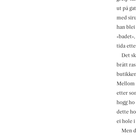
ut på ga
med siru
han blei
«badet»,
tida ett
Det sk
brått ra
butikken
Mellom d
etter so
hogg ho 
dette hog
ei hole 
Men de