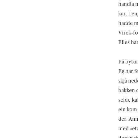
handla m
kar. Len
hadde m.
Virek-fo
Elles ha
På bytur
Eg har f
skjå ned
bakken d
selde ka
ein kom 
der. Ann
med «eta
døyan da