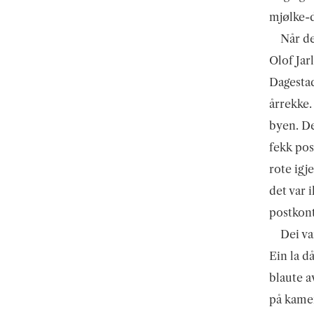
mjølke-
Når de
Olof Jar
Dagestad
årrekke.
byen. De
fekk pos
rote igj
det var 
postkont
Dei va
Ein la då
blaute a
på kamer