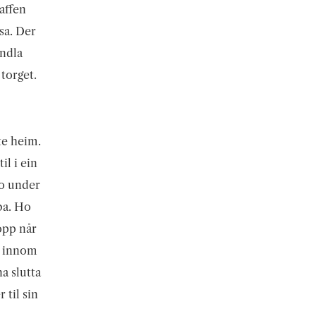
affen
sa. Der
andla
 torget.
te heim.
il i ein
to under
ba. Ho
kopp når
lk innom
a slutta
 til sin