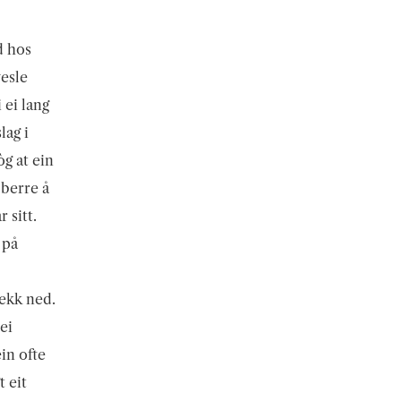
d hos
vesle
 ei lang
lag i
òg at ein
 berre å
 sitt.
 på
jekk ned.
ei
in ofte
 eit