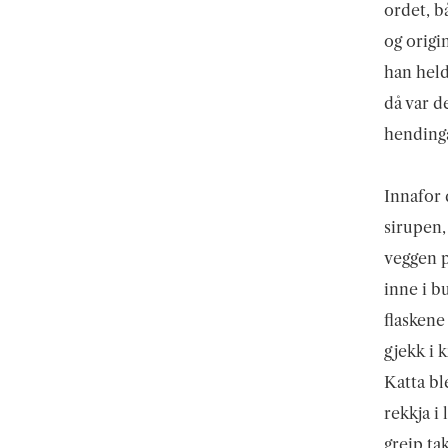
ordet, b
og origi
han held
då var d
hending
Innafor d
sirupen,
veggen pl
inne i b
flaskene
gjekk i k
Katta bl
rekkja i
greip ta