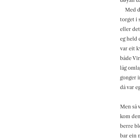
Med d
torget i
eller de
eg held 
var eit 
både Vir
låg omla
gonger i
då var e
Men så v
kom den
berre bl
bar ein 