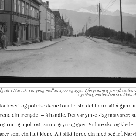
gata i Narvik, ein gong mellan 1900 og 1930. I forgrunnen ein «thesalon». 
eige/Nasjonalbiblioteket. Foto: M
ka levert og potetsekkene tømde, sto det berre att å gjere 
arene ein trengde, – å handle. Det var ymse slag matvarer: s
rgarin og mjøl, ost, sirup, gryn og gjær. Vidare sko og klede, 
varer som ein laut kjøpe. Alt slikt førde ein med seg frå Narv