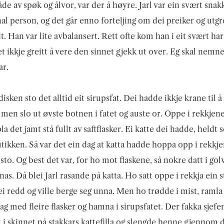
åde av spøk og ålvor, var der å høyre. Jarl var ein svært snak
nal person, og det går enno forteljing om dei preiker og utgr
t. Han var lite avbalansert. Rett ofte kom han i eit svært har
et ikkje greitt å vere den sinnet gjekk ut over. Eg skal nemne
ar.
isken sto det alltid eit sirupsfat. Dei hadde ikkje krane til å
 men slo ut øvste botnen i fatet og auste or. Oppe i rekkjen
a det jamt stå fullt av saftflasker. Ei katte dei hadde, heldt s
utikken. Så var det ein dag at katta hadde hoppa opp i rekkj
 sto. Og best det var, for ho mot flaskene, så nokre datt i gol
nas. Då blei Jarl rasande på katta. Ho satt oppe i rekkja ein s
ei redd og ville berge seg unna. Men ho trødde i mist, ramla
 lag med fleire flasker og hamna i sirupsfatet. Der fakka sjef
k i skinnet på stakkars kattefilla og slengde henne gjennom 