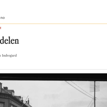
.no
E
delen
s Indregard