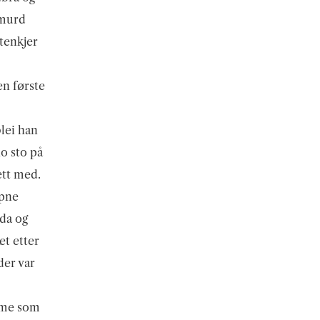
smurd
 tenkjer
en første
blei han
o sto på
ett med.
opne
nda og
et etter
der var
omme som