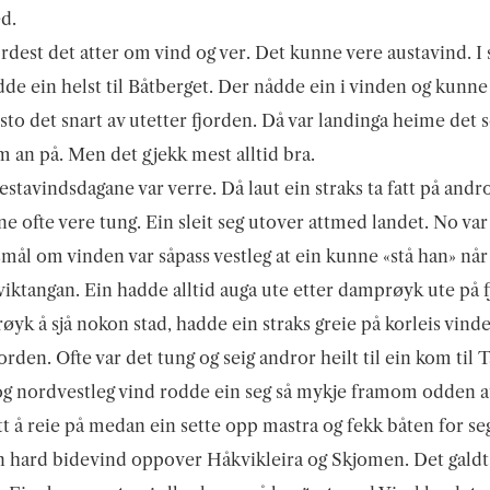
ed.
rdest det atter om vind og ver. Det kunne vere austavind. I s
de ein helst til Båtberget. Der nådde ein i vinden og kunne
a sto det snart av utetter fjorden. Då var landinga heime det
 an på. Men det gjekk mest alltid bra.
stavindsdagane var verre. Då laut ein straks ta fatt på andr
e ofte vere tung. Ein sleit seg utover attmed landet. No var
smål om vinden var såpass vestleg at ein kunne «stå han» nå
ktangan. Ein hadde alltid auga ute etter damprøyk ute på f
røyk å sjå nokon stad, hadde ein straks greie på korleis vind
jorden. Ofte var det tung og seig andror heilt til ein kom til 
og nordvestleg vind rodde ein seg så mykje framom odden a
tt å reie på medan ein sette opp mastra og fekk båten for seg
n hard bidevind oppover Håkvikleira og Skjomen. Det galdt