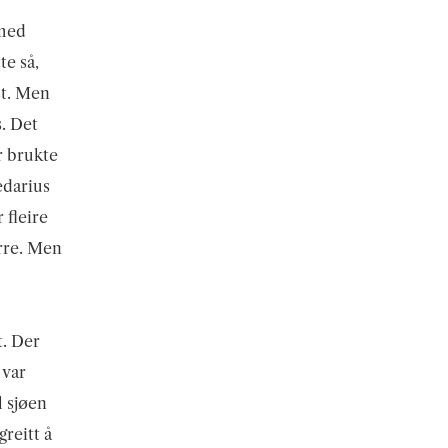
 med
te så,
st. Men
s. Det
r brukte
edarius
 fleire
rre. Men
t. Der
 var
l sjøen
greitt å