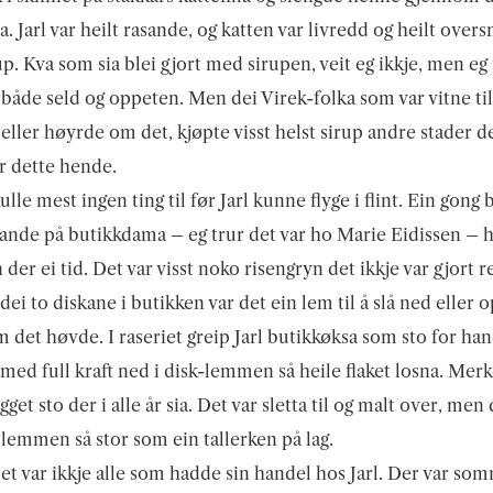
ta. Jarl var heilt rasande, og katten var livredd og heilt over
p. Kva som sia blei gjort med sirupen, veit eg ikkje, men eg
 både seld og oppeten. Men dei Virek-folka som var vitne til
 eller høyrde om det, kjøpte visst helst sirup andre stader d
er dette hende.
ulle mest ingen ting til før Jarl kunne flyge i flint. Ein gong 
sande på butikkdama – eg trur det var ho Marie Eidissen – h
 der ei tid. Det var visst noko risengryn det ikkje var gjort r
ei to diskane i butikken var det ein lem til å slå ned eller 
m det høvde. I raseriet greip Jarl butikkøksa som sto for ha
med full kraft ned i disk-lemmen så heile flaket losna. Merk
get sto der i alle år sia. Det var sletta til og malt over, men 
i lemmen så stor som ein tallerken på lag.
t var ikkje alle som hadde sin handel hos Jarl. Der var s