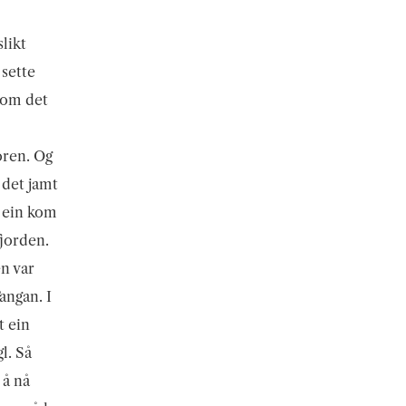
likt
 sette
 som det
oren. Og
 det jamt
r ein kom
jorden.
en var
Tangan. I
t ein
l. Så
 å nå