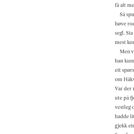
få alt m
Så spu
høve rod
segl. Si
mest kom
Men ve
han kunn
eit spør
om Håkvi
Var der 
ute på f
vestleg 
hadde li
gjekk ei