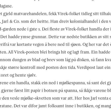
dagane.
t gjeld matvarehandelen, fekk Virek-folket tidleg sitt tilhal
l, Jarl & Co. som det heitte. Han dreiv kolonialhandel i den 
-garden nede i gate 1. Dei fleste av Virek-folket handla der i
 Det hadde ymse grunnar. Dette var nedste butikken av sitt s
rifrå var kortaste vegen å bere ned til sjøen. Og her var det 
ten. All Virek-posten blei bringa hit og lagt fram. Ein hadde
ennom dungen av blad og brev som låg på disken, så fann kvar
ikkje større kontroll med posten den tida. Verdipost laut ein
oret og hente sjølv.
rene ein handla, stakk ein ned i mjølkespanna, så sant dei g
 gjerne først litt papir i botnen på spanna, så ikkje varene bl
v den vesle mjølke-skvetten som var att. Her hos Jarl venta e
atane. Det var difor jamt folksamt inne i butikken, og mangt