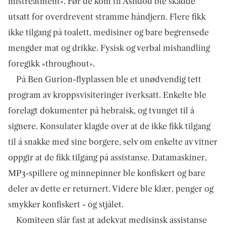
mistreatment». Før de kom til Ashdod ble skadde
utsatt for overdrevent stramme håndjern. Flere fikk
ikke tilgang på toalett, medisiner og bare begrensede
mengder mat og drikke. Fysisk og verbal mishandling
foregikk «throughout».
På Ben Gurion-flyplassen ble et unødvendig tett
program av kroppsvisiteringer iverksatt. Enkelte ble
forelagt dokumenter på hebraisk, og tvunget til å
signere. Konsulater klagde over at de ikke fikk tilgang
til å snakke med sine borgere, selv om enkelte av vitner
oppgir at de fikk tilgang på assistanse. Datamaskiner,
MP3-spillere og minnepinner ble konfiskert og bare
deler av dette er returnert. Videre ble klær, penger og
smykker konfiskert - og stjålet.
Komiteen slår fast at adekvat medisinsk assistanse