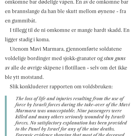
omkomne bar dødelige våpen. En av de omkomne bar
en brannslange da han ble skutt mellom øynene - fra
en gummibåt.
I tillegg til de ni omkomne er mange hardt skadd. En
ligger stadig i koma.
Utenom Mavi Marmara, gjennomførte soldatene
voldelige bordinger med sjokk-granater og
stun guns
av alle de øvrige skipene i flotillaen - selv om det ikke
ble ytt motstand.
Slik konkluderer rapporten om voldsbruken:
The loss of life and injuries resulting from the use of
force by Israeli forces during the take-over of the Mavi
Marmara was unacceptable. Nine passengers were
killed and many others seriously wounded by Israeli
forces. No satisfactory explanation has been provided
to the Panel by Israel for any of the nine deaths.
Forensic evidence showing that most of the deceased